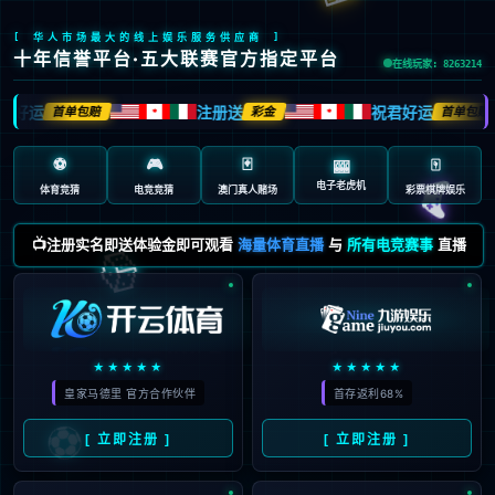
[ 华人市场最大的线上娱乐服务供应商 ]
十年信誉平台·五大联赛官方指定平台
在线玩家: 8263214
君好运
注册送
祝君好运
首单包赔
彩金
首单包赔
🍁
🍁
⚽
🎮
🃏
🀄️
🎰
🎮
电子老虎机
体育竞猜
电竞竞猜
澳门真人赌场
彩票棋牌娱乐
📺注册实名即送体验金即可观看
海量体育直播
与
所有电竞赛事
直播
🎲
★★★★★
★★★★★
皇家马德里 官方合作伙伴
首存返利68%
⚽
[ 立即注册 ]
[ 立即注册 ]