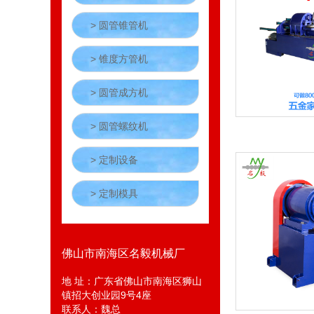
> 圆管锥管机
> 锥度方管机
> 圆管成方机
> 圆管螺纹机
> 定制设备
> 定制模具
佛山市南海区名毅机械厂
地 址：广东省佛山市南海区狮山
镇招大创业园9号4座
联系人：魏总