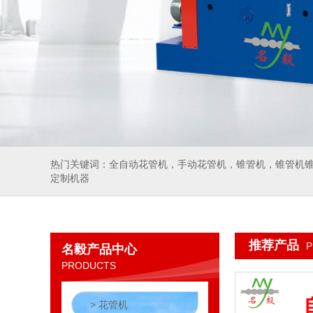
热门关键词：
全自动花管机
，
手动花管机
，
锥管机
，
锥管机
定制机器
推荐产品
P
名毅产品中心
PRODUCTS
> 花管机