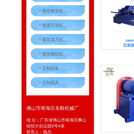
> 圆管锥管机
> 锥度方管机
> 圆管成方机
> 圆管螺纹机
> 定制设备
> 定制模具
佛山市南海区名毅机械厂
地 址：广东省佛山市南海区狮山
镇招大创业园9号4座
联系人：魏总