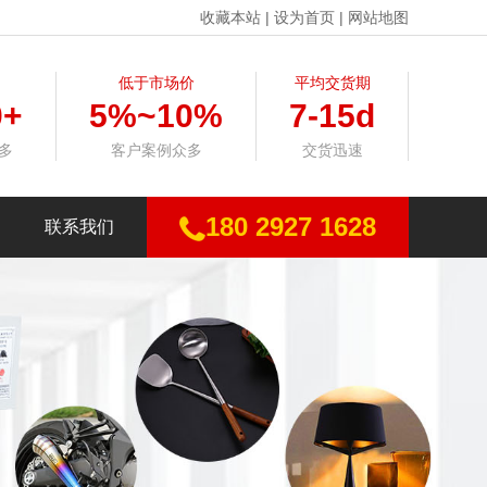
收藏本站
|
设为首页
|
网站地图
低于市场价
平均交货期
0+
5%~10%
7-15d
多
客户案例众多
交货迅速
180 2927 1628
联系我们