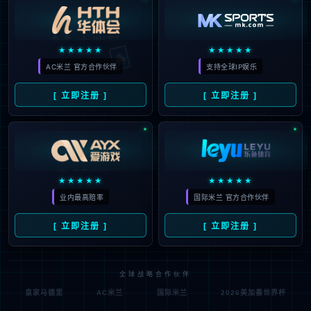
🃏
★★★★★
★★★★★
AC米兰 官方合作伙伴
支持全球IP娱乐
[ 立即注册 ]
[ 立即注册 ]
★★★★★
★★★★★
业内最高赔率
国际米兰 官方合作伙伴
[ 立即注册 ]
[ 立即注册 ]
全球战略合作伙伴
皇家马德里
AC米兰
国际米兰
2026美加墨世界杯