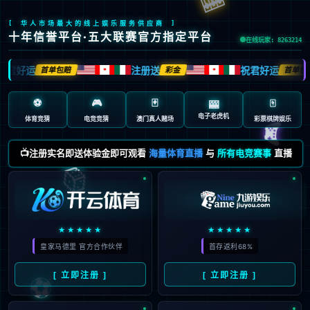
[ 华人市场最大的线上娱乐服务供应商 ]
十年信誉平台·五大联赛官方指定平台
在线玩家: 8263214
祝君好运
注册送
祝君好运
首单包赔
彩金
首单包
🍁
🍁
⚽
🎮
🃏
🀄️
🎰
电子老虎机
🎮
体育竞猜
电竞竞猜
澳门真人赌场
彩票棋牌娱乐
📺注册实名即送体验金即可观看
海量体育直播
与
所有电竞赛事
直播
🎲
★★★★★
★★★★★
皇家马德里 官方合作伙伴
首存返利68%
⚽
[ 立即注册 ]
[ 立即注册 ]